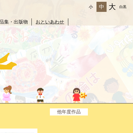
大
中
小
白黒
品集・出版物
おといあわせ
他年度作品
2025年度
2024年度
2023年度
2022年度
2021年度
2020年度
2019年度
2017年度
2016年度
2015年度
2014年度