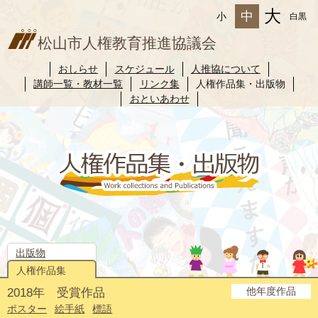
大
中
小
白黒
松山市人権教育推進協議会
おしらせ
スケジュール
人推協について
講師一覧・教材一覧
リンク集
人権作品集・出版物
おといあわせ
出版物
人権作品集
他年度作品
2018年 受賞作品
2025年度
2024年度
2023年度
2022年度
2021年度
2020年度
2019年度
2017年度
2016年度
2015年度
2014年度
ポスター
絵手紙
標語