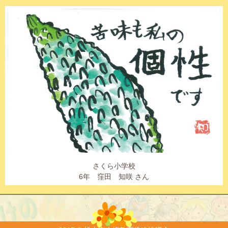
さくら小学校
6年 窪田 知咲 さん