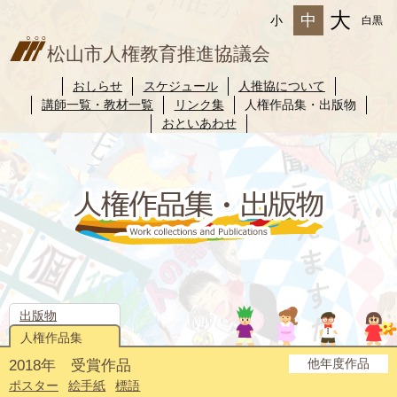
大
中
小
白黒
松山市人権教育推進協議会
おしらせ
スケジュール
人推協について
講師一覧・教材一覧
リンク集
人権作品集・出版物
おといあわせ
出版物
人権作品集
他年度作品
2018年 受賞作品
2025年度
2024年度
2023年度
2022年度
2021年度
2020年度
2019年度
2017年度
2016年度
2015年度
2014年度
ポスター
絵手紙
標語