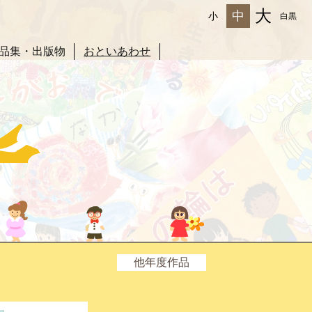
大
中
小
白黒
品集・出版物
おといあわせ
他年度作品
2025年度
2024年度
2023年度
2022年度
2021年度
2020年度
2019年度
2017年度
2016年度
2015年度
2014年度