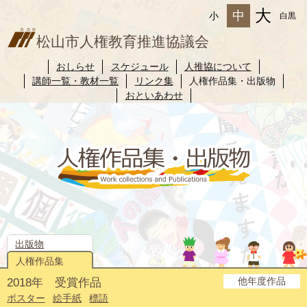
大
中
小
白黒
松山市人権教育推進協議会
おしらせ
スケジュール
人推協について
講師一覧・教材一覧
リンク集
人権作品集・出版物
おといあわせ
出版物
人権作品集
他年度作品
2018年 受賞作品
2025年度
2024年度
2023年度
2022年度
2021年度
2020年度
2019年度
2017年度
2016年度
2015年度
2014年度
ポスター
絵手紙
標語