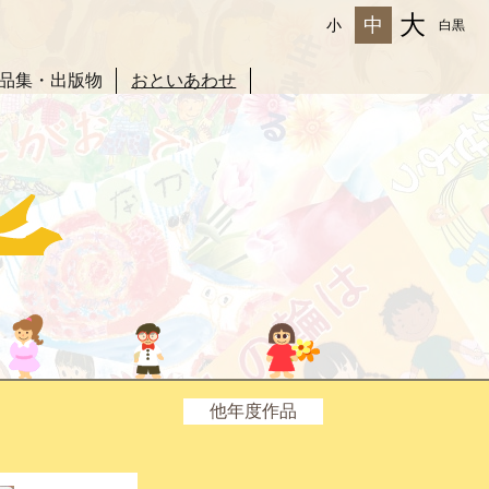
大
中
小
白黒
品集・出版物
おといあわせ
他年度作品
2025年度
2024年度
2023年度
2022年度
2021年度
2020年度
2019年度
2017年度
2016年度
2015年度
2014年度