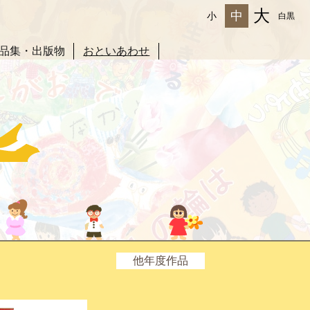
大
中
小
白黒
品集・出版物
おといあわせ
他年度作品
2025年度
2024年度
2023年度
2022年度
2021年度
2020年度
2019年度
2017年度
2016年度
2015年度
2014年度