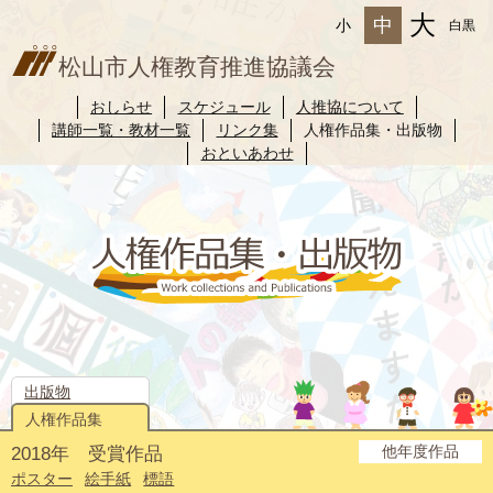
大
中
小
白黒
松山市人権教育推進協議会
おしらせ
スケジュール
人推協について
講師一覧・教材一覧
リンク集
人権作品集・出版物
おといあわせ
出版物
人権作品集
他年度作品
2018年 受賞作品
2025年度
2024年度
2023年度
2022年度
2021年度
2020年度
2019年度
2017年度
2016年度
2015年度
2014年度
ポスター
絵手紙
標語