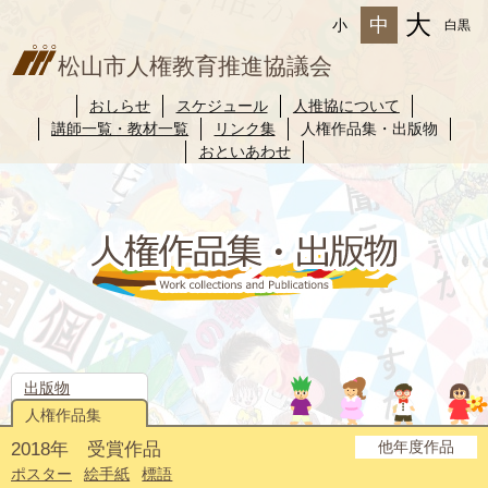
大
中
小
白黒
松山市人権教育推進協議会
おしらせ
スケジュール
人推協について
講師一覧・教材一覧
リンク集
人権作品集・出版物
おといあわせ
出版物
人権作品集
他年度作品
2018年 受賞作品
2025年度
2024年度
2023年度
2022年度
2021年度
2020年度
2019年度
2017年度
2016年度
2015年度
2014年度
ポスター
絵手紙
標語