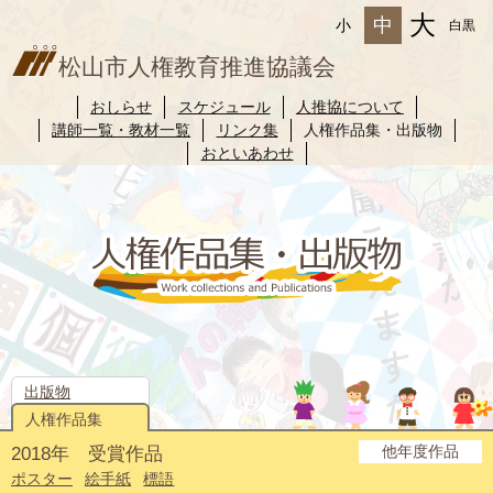
大
中
小
白黒
松山市人権教育推進協議会
おしらせ
スケジュール
人推協について
講師一覧・教材一覧
リンク集
人権作品集・出版物
おといあわせ
出版物
人権作品集
他年度作品
2018年 受賞作品
2025年度
2024年度
2023年度
2022年度
2021年度
2020年度
2019年度
2017年度
2016年度
2015年度
2014年度
ポスター
絵手紙
標語