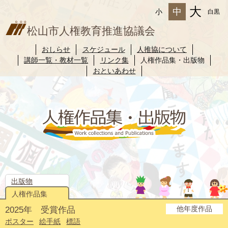
大
中
小
白黒
松山市人権教育推進協議会
おしらせ
スケジュール
人推協について
講師一覧・教材一覧
リンク集
人権作品集・出版物
おといあわせ
出版物
人権作品集
他年度作品
2025年 受賞作品
2024年度
2023年度
2022年度
2021年度
2020年度
2019年度
2018年度
2017年度
2016年度
2015年度
2014年度
ポスター
絵手紙
標語