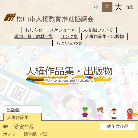
大
中
小
白黒
松山市人権教育推進協議会
おしらせ
スケジュール
人推協について
講師一覧・教材一覧
リンク集
人権作品集・出版物
おといあわせ
出版物
人権作品集
他年度作品
年 受賞作品
2025年度
2024年度
2023年度
2022年度
2021年度
2020年度
2019年度
2018年度
2017年度
2016年度
2015年度
2014年度
ポスター
絵手紙
標語