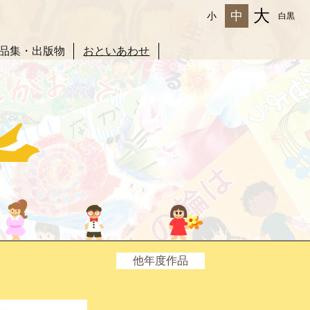
大
中
小
白黒
品集・出版物
おといあわせ
他年度作品
2025年度
2024年度
2023年度
2022年度
2021年度
2020年度
2019年度
2018年度
2017年度
2016年度
2015年度
2014年度