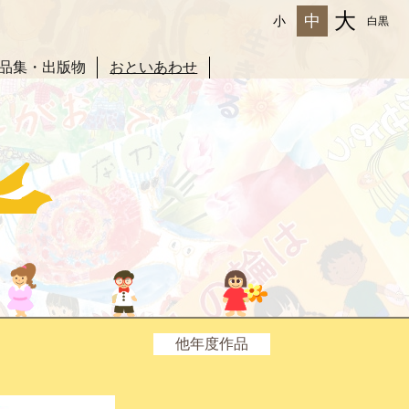
大
中
小
白黒
品集・出版物
おといあわせ
他年度作品
2025年度
2024年度
2023年度
2022年度
2021年度
2020年度
2019年度
2018年度
2017年度
2016年度
2015年度
2014年度