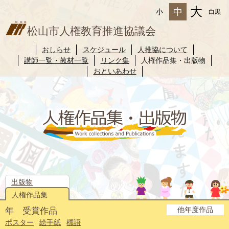
大
中
小
白黒
松山市人権教育推進協議会
おしらせ
スケジュール
人推協について
講師一覧・教材一覧
リンク集
人権作品集・出版物
おといあわせ
出版物
人権作品集
他年度作品
年 受賞作品
2025年度
2024年度
2023年度
2022年度
2021年度
2020年度
2019年度
2018年度
2017年度
2016年度
2015年度
2014年度
ポスター
絵手紙
標語