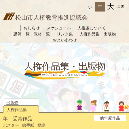
大
中
小
白黒
松山市人権教育推進協議会
おしらせ
スケジュール
人推協について
講師一覧・教材一覧
リンク集
人権作品集・出版物
おといあわせ
出版物
人権作品集
他年度作品
年 受賞作品
2025年度
2024年度
2023年度
2022年度
2021年度
2020年度
2019年度
2018年度
2017年度
2016年度
2015年度
2014年度
ポスター
絵手紙
標語