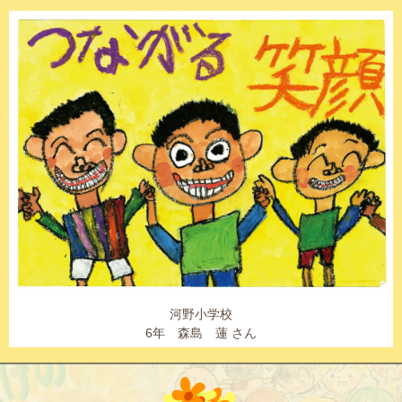
河野小学校
6年 森島 蓮 さん