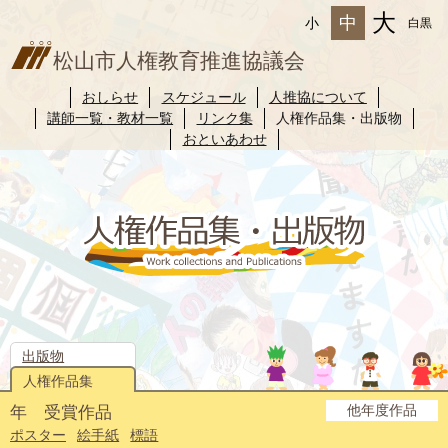
大
中
小
白黒
松山市人権教育推進協議会
おしらせ
スケジュール
人推協について
講師一覧・教材一覧
リンク集
人権作品集・出版物
おといあわせ
出版物
人権作品集
他年度作品
年 受賞作品
2025年度
2024年度
2023年度
2022年度
2021年度
2020年度
2019年度
2018年度
2017年度
2016年度
2015年度
2014年度
ポスター
絵手紙
標語