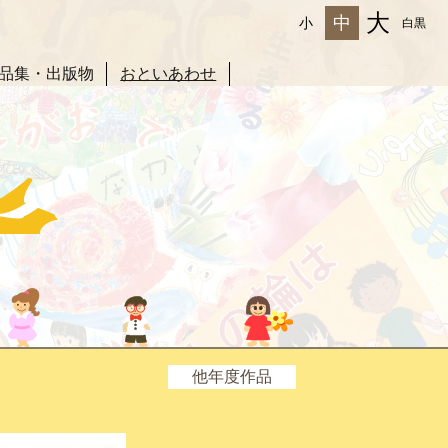
大
中
小
白黒
品集・出版物
おといあわせ
他年度作品
2025年度
2024年度
2023年度
2022年度
2021年度
2020年度
2019年度
2018年度
2017年度
2016年度
2015年度
2014年度