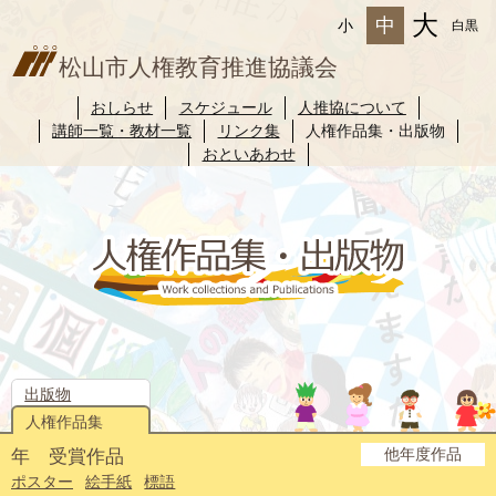
大
中
小
白黒
松山市人権教育推進協議会
おしらせ
スケジュール
人推協について
講師一覧・教材一覧
リンク集
人権作品集・出版物
おといあわせ
出版物
人権作品集
他年度作品
年 受賞作品
2025年度
2024年度
2023年度
2022年度
2021年度
2020年度
2019年度
2018年度
2017年度
2016年度
2015年度
2014年度
ポスター
絵手紙
標語