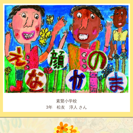
素鵞小学校
3年 松友 淳人 さん