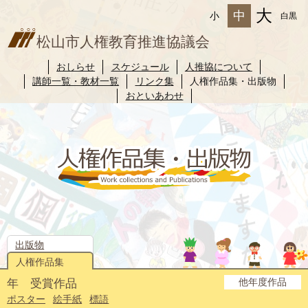
大
中
小
白黒
松山市人権教育推進協議会
おしらせ
スケジュール
人推協について
講師一覧・教材一覧
リンク集
人権作品集・出版物
おといあわせ
出版物
人権作品集
他年度作品
年 受賞作品
2025年度
2024年度
2023年度
2022年度
2021年度
2020年度
2019年度
2018年度
2017年度
2016年度
2015年度
2014年度
ポスター
絵手紙
標語