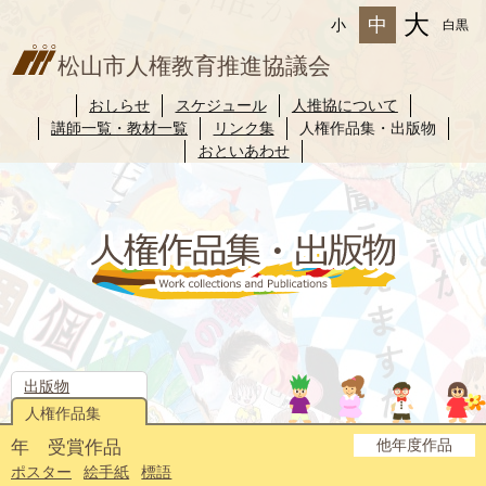
大
中
小
白黒
松山市人権教育推進協議会
おしらせ
スケジュール
人推協について
講師一覧・教材一覧
リンク集
人権作品集・出版物
おといあわせ
出版物
人権作品集
他年度作品
年 受賞作品
2025年度
2024年度
2023年度
2022年度
2021年度
2020年度
2019年度
2018年度
2017年度
2016年度
2015年度
2014年度
ポスター
絵手紙
標語