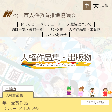
大
中
小
白黒
松山市人権教育推進協議会
おしらせ
スケジュール
人推協について
講師一覧・教材一覧
リンク集
人権作品集・出版物
おといあわせ
出版物
人権作品集
他年度作品
年 受賞作品
2025年度
2024年度
2023年度
2022年度
2021年度
2020年度
2019年度
2018年度
2017年度
2016年度
2015年度
2014年度
ポスター
絵手紙
標語