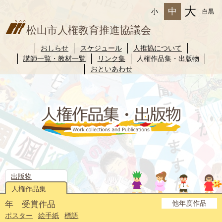
大
中
小
白黒
松山市人権教育推進協議会
おしらせ
スケジュール
人推協について
講師一覧・教材一覧
リンク集
人権作品集・出版物
おといあわせ
出版物
人権作品集
他年度作品
年 受賞作品
2025年度
2024年度
2023年度
2022年度
2021年度
2020年度
2019年度
2018年度
2017年度
2016年度
2015年度
2014年度
ポスター
絵手紙
標語