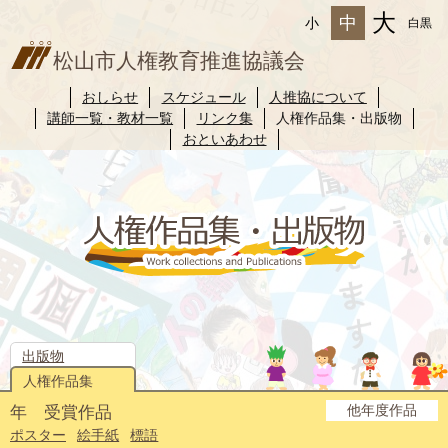
大
中
小
白黒
松山市人権教育推進協議会
おしらせ
スケジュール
人推協について
講師一覧・教材一覧
リンク集
人権作品集・出版物
おといあわせ
出版物
人権作品集
他年度作品
年 受賞作品
2025年度
2024年度
2023年度
2022年度
2021年度
2020年度
2019年度
2018年度
2017年度
2016年度
2015年度
2014年度
ポスター
絵手紙
標語