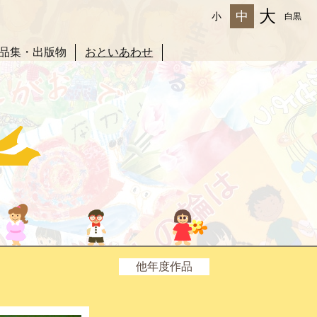
大
中
小
白黒
品集・出版物
おといあわせ
他年度作品
2025年度
2024年度
2023年度
2022年度
2021年度
2020年度
2019年度
2018年度
2017年度
2016年度
2015年度
2014年度