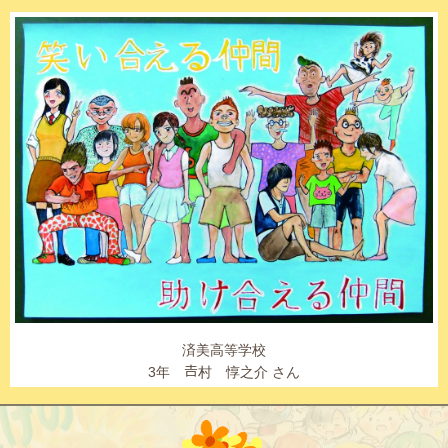
済美高等学校
3年
村 惇之介 さん