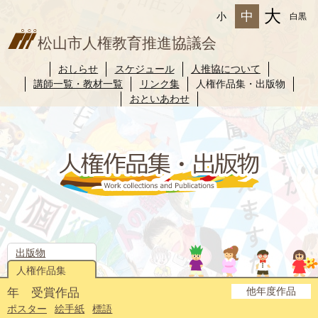
大
中
小
白黒
松山市人権教育推進協議会
おしらせ
スケジュール
人推協について
講師一覧・教材一覧
リンク集
人権作品集・出版物
おといあわせ
出版物
人権作品集
他年度作品
年 受賞作品
2025年度
2024年度
2023年度
2022年度
2021年度
2020年度
2019年度
2018年度
2017年度
2016年度
2015年度
2014年度
ポスター
絵手紙
標語