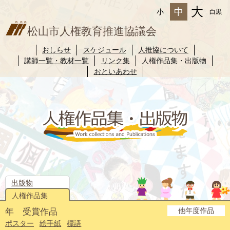
大
中
小
白黒
松山市人権教育推進協議会
おしらせ
スケジュール
人推協について
講師一覧・教材一覧
リンク集
人権作品集・出版物
おといあわせ
出版物
人権作品集
他年度作品
年 受賞作品
2025年度
2024年度
2023年度
2022年度
2021年度
2020年度
2019年度
2018年度
2017年度
2016年度
2015年度
2014年度
ポスター
絵手紙
標語