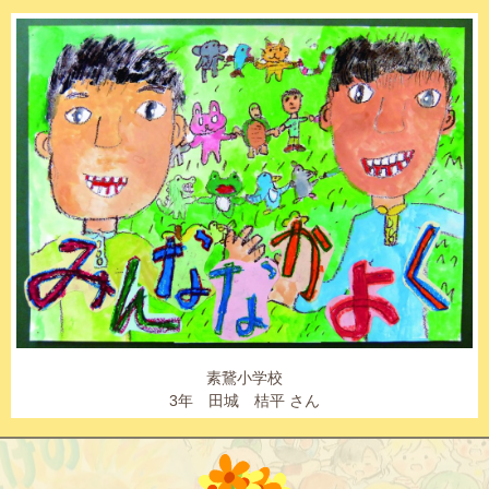
素鵞小学校
3年 田城 桔平 さん