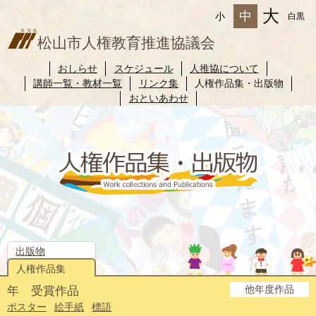
大
中
小
白黒
松山市人権教育推進協議会
おしらせ
スケジュール
人推協について
講師一覧・教材一覧
リンク集
人権作品集・出版物
おといあわせ
出版物
人権作品集
他年度作品
年 受賞作品
2025年度
2024年度
2023年度
2022年度
2021年度
2020年度
2019年度
2018年度
2017年度
2016年度
2015年度
2014年度
ポスター
絵手紙
標語