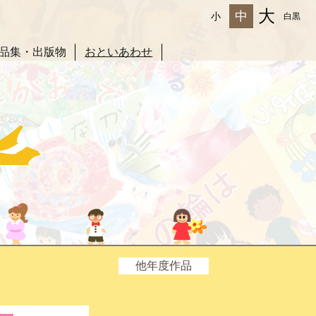
大
中
小
白黒
品集・出版物
おといあわせ
他年度作品
2025年度
2024年度
2023年度
2022年度
2021年度
2020年度
2019年度
2018年度
2017年度
2016年度
2015年度
2014年度