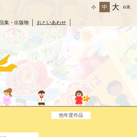
大
中
小
白黒
品集・出版物
おといあわせ
他年度作品
2025年度
2024年度
2023年度
2022年度
2021年度
2020年度
2019年度
2018年度
2017年度
2016年度
2015年度
2014年度