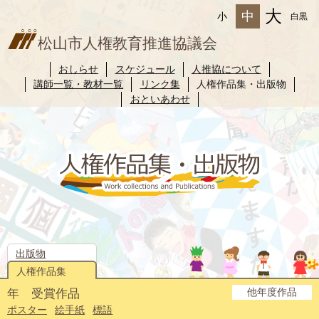
大
中
小
白黒
松山市人権教育推進協議会
おしらせ
スケジュール
人推協について
講師一覧・教材一覧
リンク集
人権作品集・出版物
おといあわせ
出版物
人権作品集
他年度作品
年 受賞作品
2025年度
2024年度
2023年度
2022年度
2021年度
2020年度
2019年度
2018年度
2017年度
2016年度
2015年度
2014年度
ポスター
絵手紙
標語