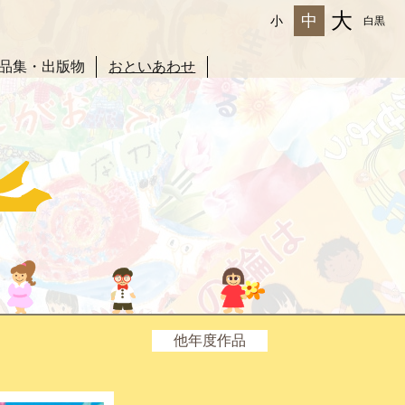
大
中
小
白黒
品集・出版物
おといあわせ
他年度作品
2025年度
2024年度
2023年度
2022年度
2021年度
2020年度
2019年度
2018年度
2017年度
2016年度
2015年度
2014年度