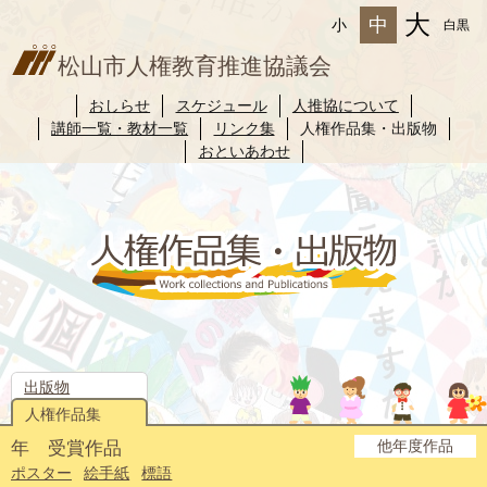
大
中
小
白黒
松山市人権教育推進協議会
おしらせ
スケジュール
人推協について
講師一覧・教材一覧
リンク集
人権作品集・出版物
おといあわせ
出版物
人権作品集
他年度作品
年 受賞作品
2025年度
2024年度
2023年度
2022年度
2021年度
2020年度
2019年度
2018年度
2017年度
2016年度
2015年度
2014年度
ポスター
絵手紙
標語