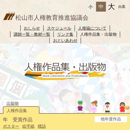
大
中
小
白黒
松山市人権教育推進協議会
おしらせ
スケジュール
人推協について
講師一覧・教材一覧
リンク集
人権作品集・出版物
おといあわせ
出版物
人権作品集
他年度作品
年 受賞作品
2025年度
2024年度
2023年度
2022年度
2021年度
2020年度
2019年度
2018年度
2017年度
2016年度
2015年度
2014年度
ポスター
絵手紙
標語