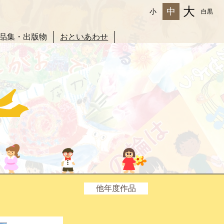
大
中
小
白黒
品集・出版物
おといあわせ
他年度作品
2025年度
2024年度
2023年度
2022年度
2021年度
2020年度
2019年度
2018年度
2017年度
2016年度
2015年度
2014年度