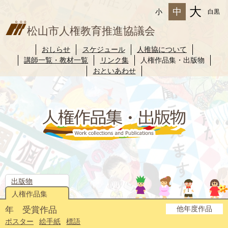
大
中
小
白黒
松山市人権教育推進協議会
おしらせ
スケジュール
人推協について
講師一覧・教材一覧
リンク集
人権作品集・出版物
おといあわせ
出版物
人権作品集
他年度作品
年 受賞作品
2025年度
2024年度
2023年度
2022年度
2021年度
2020年度
2019年度
2018年度
2017年度
2016年度
2015年度
2014年度
ポスター
絵手紙
標語