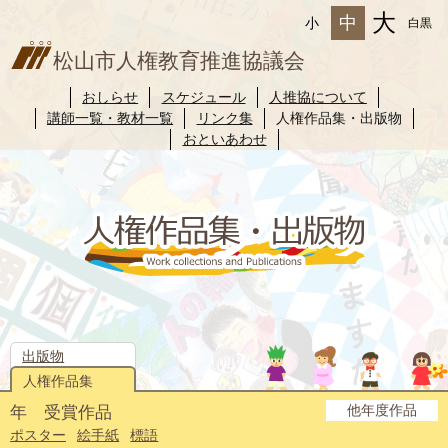
大
中
小
白黒
松山市人権教育推進協議会
おしらせ
スケジュール
人推協について
講師一覧・教材一覧
リンク集
人権作品集・出版物
おといあわせ
出版物
人権作品集
他年度作品
年 受賞作品
2025年度
2024年度
2023年度
2022年度
2021年度
2020年度
2019年度
2018年度
2017年度
2016年度
2015年度
2014年度
ポスター
絵手紙
標語