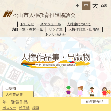
大
中
小
白黒
松山市人権教育推進協議会
おしらせ
スケジュール
人推協について
講師一覧・教材一覧
リンク集
人権作品集・出版物
おといあわせ
出版物
人権作品集
他年度作品
年 受賞作品
2025年度
2024年度
2023年度
2022年度
2021年度
2020年度
2019年度
2018年度
2017年度
2016年度
2015年度
2014年度
ポスター
絵手紙
標語