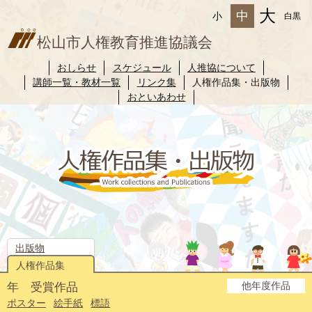
大
中
小
白黒
松山市人権教育推進協議会
おしらせ
スケジュール
人推協について
講師一覧・教材一覧
リンク集
人権作品集・出版物
おといあわせ
出版物
人権作品集
他年度作品
年 受賞作品
2025年度
2024年度
2023年度
2022年度
2021年度
2020年度
2019年度
2018年度
2017年度
2016年度
2015年度
2014年度
ポスター
絵手紙
標語