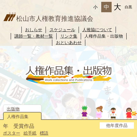
大
中
小
白黒
松山市人権教育推進協議会
おしらせ
スケジュール
人推協について
講師一覧・教材一覧
リンク集
人権作品集・出版物
おといあわせ
出版物
人権作品集
他年度作品
年 受賞作品
2025年度
2024年度
2023年度
2022年度
2021年度
2020年度
2019年度
2018年度
2017年度
2016年度
2015年度
2014年度
ポスター
絵手紙
標語