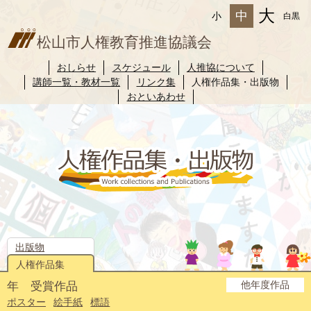
大
中
小
白黒
松山市人権教育推進協議会
おしらせ
スケジュール
人推協について
講師一覧・教材一覧
リンク集
人権作品集・出版物
おといあわせ
出版物
人権作品集
他年度作品
年 受賞作品
2025年度
2024年度
2023年度
2022年度
2021年度
2020年度
2019年度
2018年度
2017年度
2016年度
2015年度
2014年度
ポスター
絵手紙
標語