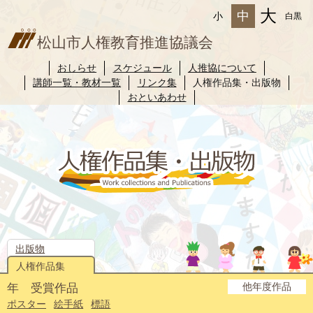
大
中
小
白黒
松山市人権教育推進協議会
おしらせ
スケジュール
人推協について
講師一覧・教材一覧
リンク集
人権作品集・出版物
おといあわせ
出版物
人権作品集
他年度作品
年 受賞作品
2025年度
2024年度
2023年度
2022年度
2021年度
2020年度
2019年度
2018年度
2017年度
2016年度
2015年度
2014年度
ポスター
絵手紙
標語