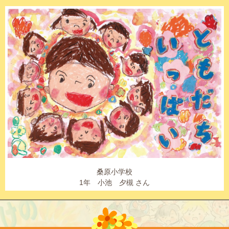
桑原小学校
1年 小池 夕槻 さん