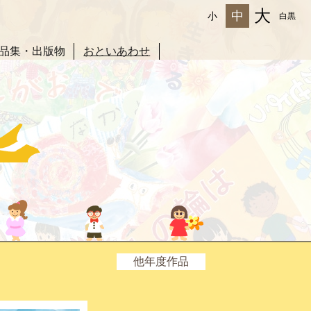
大
中
小
白黒
品集・出版物
おといあわせ
他年度作品
2025年度
2024年度
2023年度
2022年度
2021年度
2020年度
2019年度
2018年度
2017年度
2016年度
2015年度
2014年度