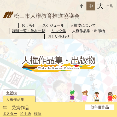
大
中
小
白黒
松山市人権教育推進協議会
おしらせ
スケジュール
人推協について
講師一覧・教材一覧
リンク集
人権作品集・出版物
おといあわせ
出版物
人権作品集
他年度作品
年 受賞作品
2025年度
2024年度
2023年度
2022年度
2021年度
2020年度
2019年度
2018年度
2017年度
2016年度
2015年度
2014年度
ポスター
絵手紙
標語