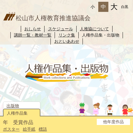
大
中
小
白黒
松山市人権教育推進協議会
おしらせ
スケジュール
人推協について
講師一覧・教材一覧
リンク集
人権作品集・出版物
おといあわせ
出版物
人権作品集
他年度作品
年 受賞作品
2025年度
2024年度
2023年度
2022年度
2021年度
2020年度
2019年度
2018年度
2017年度
2016年度
2015年度
2014年度
ポスター
絵手紙
標語