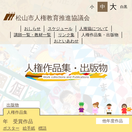
大
中
小
白黒
松山市人権教育推進協議会
おしらせ
スケジュール
人推協について
講師一覧・教材一覧
リンク集
人権作品集・出版物
おといあわせ
出版物
人権作品集
他年度作品
年 受賞作品
2025年度
2024年度
2023年度
2022年度
2021年度
2020年度
2019年度
2018年度
2017年度
2016年度
2015年度
2014年度
ポスター
絵手紙
標語