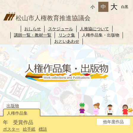
大
中
小
白黒
松山市人権教育推進協議会
おしらせ
スケジュール
人推協について
講師一覧・教材一覧
リンク集
人権作品集・出版物
おといあわせ
出版物
人権作品集
他年度作品
年 受賞作品
2025年度
2024年度
2023年度
2022年度
2021年度
2020年度
2019年度
2018年度
2017年度
2016年度
2015年度
2014年度
ポスター
絵手紙
標語