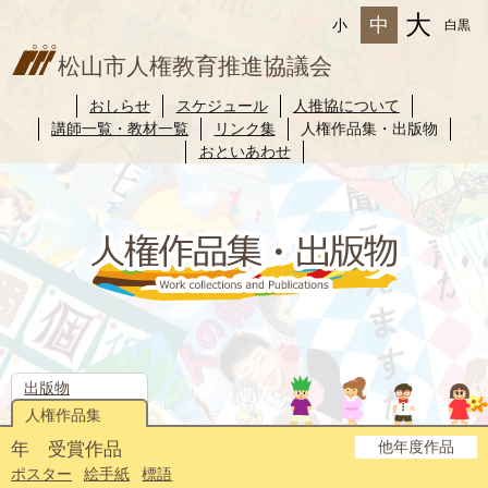
大
中
小
白黒
松山市人権教育推進協議会
おしらせ
スケジュール
人推協について
講師一覧・教材一覧
リンク集
人権作品集・出版物
おといあわせ
出版物
人権作品集
他年度作品
年 受賞作品
2025年度
2024年度
2023年度
2022年度
2021年度
2020年度
2019年度
2018年度
2017年度
2016年度
2015年度
2014年度
ポスター
絵手紙
標語