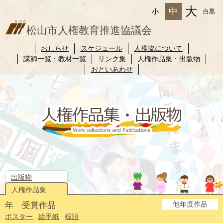
大
中
小
白黒
松山市人権教育推進協議会
おしらせ
スケジュール
人推協について
講師一覧・教材一覧
リンク集
人権作品集・出版物
おといあわせ
出版物
人権作品集
他年度作品
年 受賞作品
2025年度
2024年度
2023年度
2022年度
2021年度
2020年度
2019年度
2018年度
2017年度
2016年度
2015年度
2014年度
ポスター
絵手紙
標語