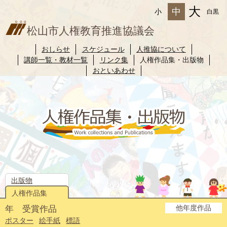
大
中
小
白黒
松山市人権教育推進協議会
おしらせ
スケジュール
人推協について
講師一覧・教材一覧
リンク集
人権作品集・出版物
おといあわせ
出版物
人権作品集
他年度作品
年 受賞作品
2025年度
2024年度
2023年度
2022年度
2021年度
2020年度
2019年度
2018年度
2017年度
2016年度
2015年度
2014年度
ポスター
絵手紙
標語